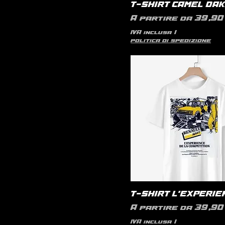
T-SHIRT CAMEL DA
Prezzo scontato
A partire da
39,90 
IVA inclusa
|
politica di spedizione
T-SHIRT L'EXPERIE
Prezzo scontato
A partire da
39,90 
IVA inclusa
|