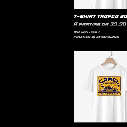
T-SHIRT TROFEO 2
Prezzo scontato
A partire da
39,90 
IVA inclusa
|
politica di spedizione