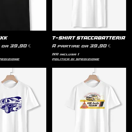
KKK
T-SHIRT STACCABATTERIA
contato
Prezzo scontato
e da
39,90 €
A partire da
39,90 €
IVA inclusa
|
spedizione
politica di spedizione