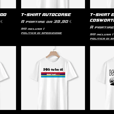
000
T-SHIRT AUTOCORSE
T-SHIRT 
COSWORT
Prezzo scontato
€
A partire da
39,90 €
Prezzo s
A partir
IVA inclusa
|
politica di spedizione
IVA inclusa
|
politica di 