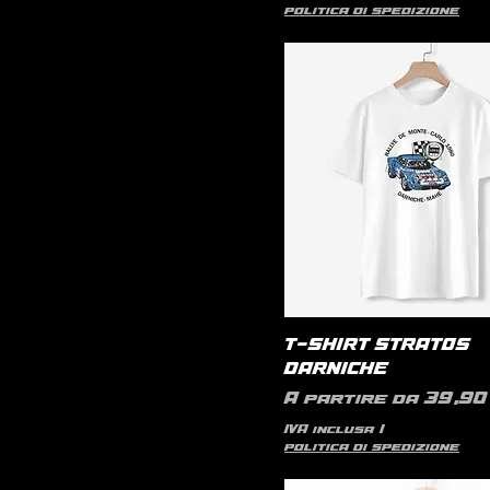
politica di spedizione
T-SHIRT STRATOS
DARNICHE
Prezzo scontato
A partire da
39,90 
IVA inclusa
|
politica di spedizione