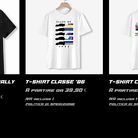
RALLY
T-SHIRT CLASSE '86
T-SHIRT 
Prezzo scontato
Prezzo s
A partire da
39,90 €
A partir
€
IVA inclusa
|
IVA inclusa
|
politica di spedizione
politica di 