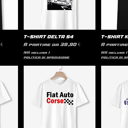
T-SHIRT DELTA S4
T-SHIRT 
Prezzo scontato
Prezzo s
€
A partire da
39,90 €
A partir
IVA inclusa
|
IVA inclusa
|
politica di spedizione
politica di 