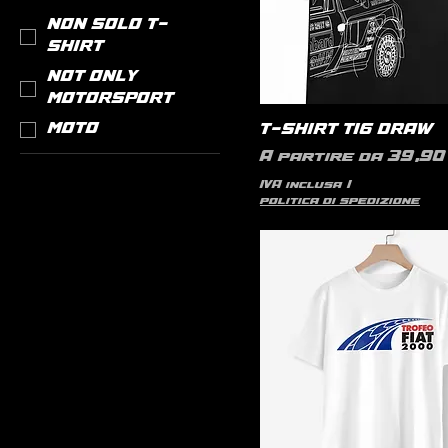
NON SOLO T-
SHIRT
NOT ONLY
MOTORSPORT
MOTO
T-SHIRT T16 DRAW
Prezzo scontato
A partire da
39,90 
IVA inclusa
|
politica di spedizione