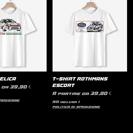
CELICA
T-SHIRT ROTHMANS
ESCORT
contato
e da
39,90 €
Prezzo scontato
A partire da
39,90 €
spedizione
IVA inclusa
|
politica di spedizione