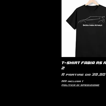
T-SHIRT FABIA RS 
2
Prezzo scontato
A partire da
39,90 
IVA inclusa
|
politica di spedizione