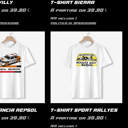
WILLY
T-SHIRT SIERRA
contato
Prezzo scontato
e da
39,90 €
A partire da
39,90 €
IVA inclusa
|
spedizione
politica di spedizione
ANCIA REPSOL
T-SHIRT SPORT RALLYES
contato
Prezzo scontato
e da
39,90 €
A partire da
39,90 €
IVA inclusa
|