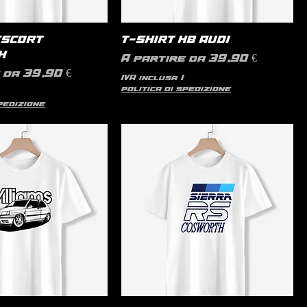
ESCORT
T-SHIRT HB AUDI
H
Prezzo scontato
A partire da
39,90 €
contato
e da
39,90 €
IVA inclusa
|
politica di spedizione
spedizione