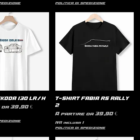
spedizione
politica di spedizione
SKODA 130 LR/H
T-SHIRT FABIA RS RALLY
2
contato
e da
39,90 €
Prezzo scontato
A partire da
39,90 €
spedizione
IVA inclusa
|
politica di spedizione