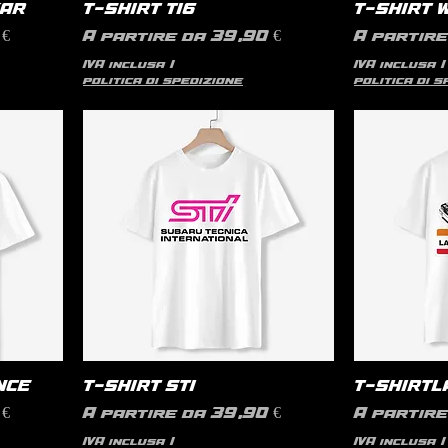
KAR
T-SHIRT T16
T-SHIRT 
Prezzo scontato
Prezzo s
€
A partire da
39,90 €
A partir
IVA inclusa
|
IVA inclusa
|
politica di spedizione
politica di 
NCE
T-SHIRT STI
T-SHIRTL
Prezzo scontato
Prezzo s
€
A partire da
39,90 €
A partir
IVA inclusa
|
IVA inclusa
|