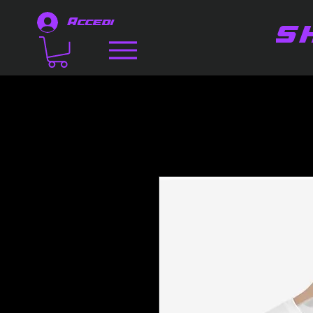
Accedi
S