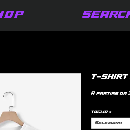
HOP
SEARC
T-SHIRT
A partire da
IVA inclusa
|
po
TAGLIA
*
Seleziona