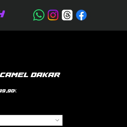
H
 CAMEL DAKAR
Prezzo
39,90€
scontato
litica di spedizione