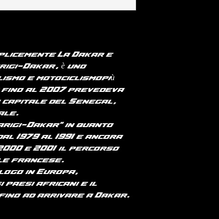
manica e fondo
per paesi UE o 
RICONOSCIUTO IL
medio 140 g/m²
consultare la p
RIMBORSO E RES
spedizioni".
CAUSATI DALLA 
T-shirt cotone
VISIBILI DIFETT
100% cotone bio
PRODOTTO.
Taglio aderent
mplicemente La Dakar e
laterali. Lavag
gi-Dakar), è uno
costine 1 x 1. Fi
lismo
e
motociclismo
più
impuntura a fo
 fino al 2007 prevedeva
Rinforzo sulle
a
capitale del Senegal
,
tessuto princip
ale
.
Natural si dist
arigi
-
Dakar
" in quanto
grezzo visivam
costellato di pa
(dal
1979
al
1991
e ancora
occhio nudo.
2000
e
2001
) il percorso
180 g/m²
ale francese.
logo in
Europa
,
paesi africani e il
fino ad arrivare a Dakar.