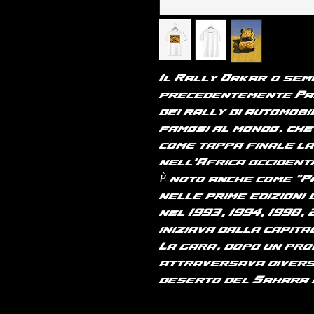
Il Rally Dakar (o se
precedentemente Pari
dei
rally
di
automobi
famosi al mondo, che
come tappa finale l
nell'
Africa occident
È noto anche come "
P
nelle prime edizioni 
nel
1993
,
1994
,
1998
,
iniziava dalla capit
La gara, dopo un pro
attraversava diversi 
deserto del
Sahara