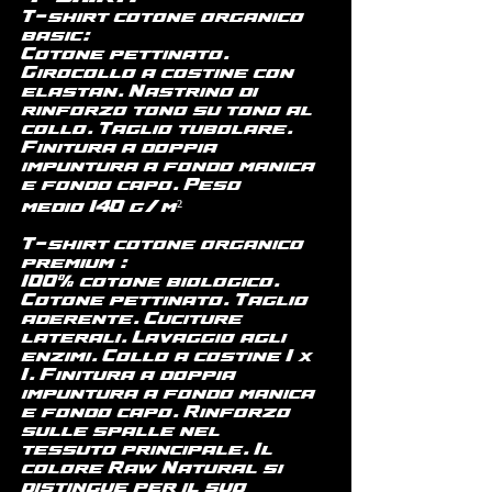
T-shirt cotone organico
basic:
Cotone pettinato.
Girocollo a costine con
elastan. Nastrino di
rinforzo tono su tono al
collo. Taglio tubolare.
Finitura a doppia
impuntura a fondo manica
e fondo capo. Peso
medio 140 g/m²
T-shirt cotone organico
premium :
100% cotone biologico.
Cotone pettinato. Taglio
aderente. Cuciture
laterali. Lavaggio agli
enzimi. Collo a costine 1 x
1. Finitura a doppia
impuntura a fondo manica
e fondo capo. Rinforzo
sulle spalle nel
tessuto principale. Il
colore Raw Natural si
distingue per il suo