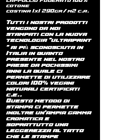
cappuccio foderato 100%
cotone
costina 1x1 290gr/m2 c.a.
Tutti i nostri prodotti
vengono da noi
stampati con la nuova
tecnologia "ultraprint
" ai più sconosciuta in
Italia in quanto
presente nel nostro
paese da pochissimi
anni la quale ci
permette di utilizzare
colori 100% vegani
naturali (certificati
c.e.).
Questo metodo di
stampa ci permette
inoltre un'ampia gamma
cromatica e
soprattutto una
leggerezza al tatto
che le stampe