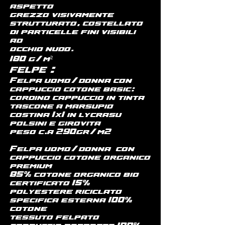
aspetto
grezzo visivamente
strutturato, costellato
di particelle fini visibili
ad
occhio nudo.
180 g/m²
​:
FELPE
Felpa uomo/donna con
cappuccio cotone basic:
cordino cappuccio in tinta
tascone a marsupio
costina 1x1 in lycrasu
polsini e girovita
peso c.a 290gr/m2
Felpa uomo/donna con
cappuccio cotone organico
premium
85% cotone organico bio
certificato 15%
polyestere riciclato
specifica esterna 100%
cotone
tessuto felpato