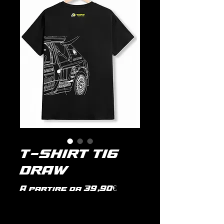
T-SHIRT T16
DRAW
Prezzo
A partire da
39,90€
scontato
IVA inclusa
|
politica di spedizione