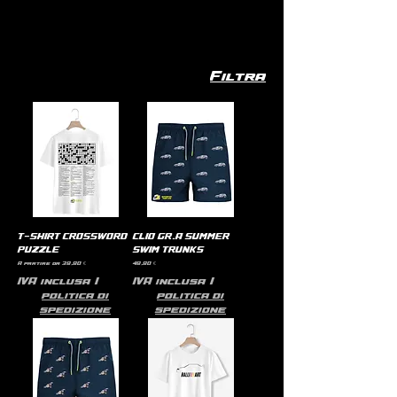
Filtra
T-SHIRT CROSSWORD
CLIO GR.A SUMMER
PUZZLE
SWIM TRUNKS
Prezzo scontato
Prezzo
A partire da
39,90 €
49,90 €
IVA inclusa
|
IVA inclusa
|
politica di
politica di
spedizione
spedizione