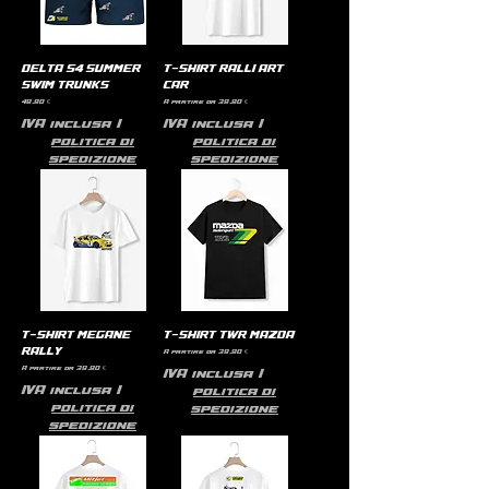
DELTA S4 SUMMER
T-SHIRT RALLI ART
SWIM TRUNKS
CAR
Prezzo
Prezzo scontato
49,90 €
A partire da
39,90 €
IVA inclusa
|
IVA inclusa
|
politica di
politica di
spedizione
spedizione
T-SHIRT MEGANE
T-SHIRT TWR MAZDA
RALLY
Prezzo scontato
A partire da
39,90 €
Prezzo scontato
A partire da
39,90 €
IVA inclusa
|
IVA inclusa
|
politica di
politica di
spedizione
spedizione