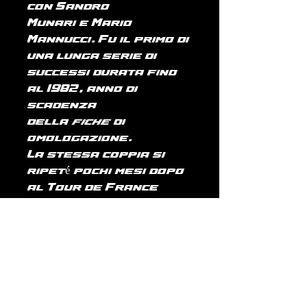
con Sandro
Munari e Mario
Mannucci. Fu il primo di
una lunga serie di
successi durata fino
al 1982, anno di
scadenza
della
fiche
di
omologazione.
La stessa coppia si
ripeté pochi mesi dopo
al Tour de France
Automobile 1973, dove
arrivò la prima grande
vittoria
internazionale della
Stratos HF con i
colori Marlboro.
Sempre nel 1973 la