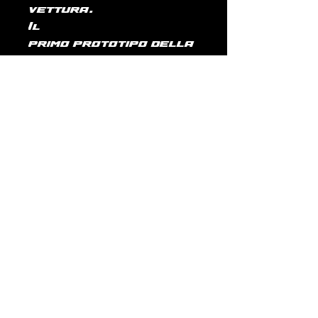
vettura.
Il
primo prototipo della
Cobra 427 venne
realizzato nel 1965;
dopo aver prodotto le
prime 100 unità
necessarie
all'omologazione FIA,
la vettura prese
parte al
campionato SCCA del 1
966 nella classe A.
La produzione finale
fu di 348 esemplari, di
cui 88 in allestimento
Corsa o Prova.
Tra le versioni più
rare vi è la 427SC,