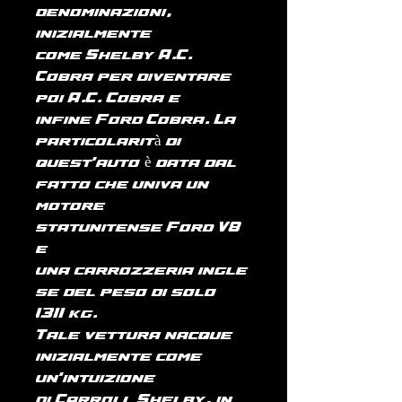
denominazioni,
inizialmente
come Shelby A.C.
Cobra per diventare
poi A.C. Cobra e
infine Ford Cobra. La
particolarità di
quest'auto è data dal
fatto che univa un
motore
statunitense Ford V8
e
una carrozzeria ingle
se del peso di solo
1311 kg.
Tale vettura nacque
inizialmente come
un'intuizione
di Carroll Shelby, in