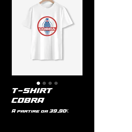
T-SHIRT
COBRA
Prezzo
A partire da
39,90€
scontato
IVA inclusa
|
politica di spedizione