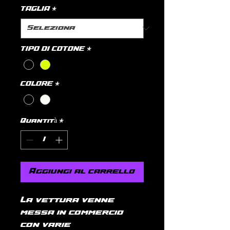
TAGLIA
*
TIPO DI COTONE
*
COLORE
*
Quantità
*
Aggiungi al carrello
La vettura venne
messa in commercio
con varie