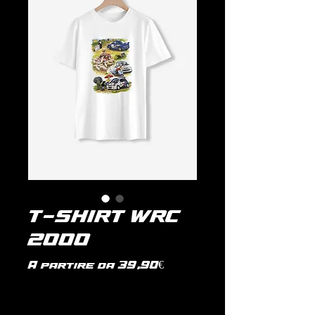
T-SHIRT WRC
2000
Prezzo
A partire da
39,90€
scontato
IVA inclusa
|
politica di spedizione