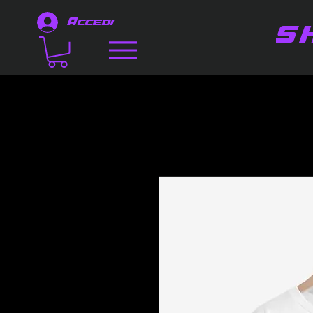
Accedi
S