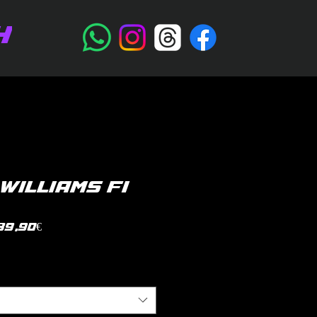
H
WILLIAMS F1
Prezzo
39,90€
scontato
litica di spedizione