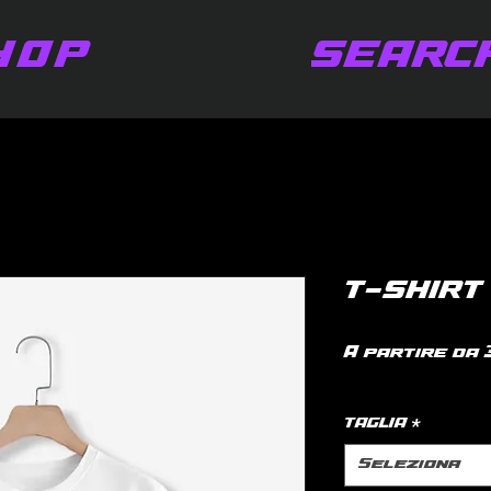
HOP
SEARC
T-SHIRT 
A partire da
IVA inclusa
|
po
TAGLIA
*
Seleziona