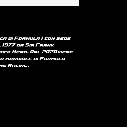
manica e fondo
per paesi UE o 
RICONOSCIUTO IL
medio 140 g/m²
consultare la p
RIMBORSO E RES
spedizioni".
CAUSATI DALLA 
T-shirt cotone
VISIBILI DIFETT
100% cotone bio
PRODOTTO.
Taglio aderent
laterali. Lavag
ca di Formula 1 con sede
costine 1 x 1. Fi
 1977 da Sir Frank
impuntura a fo
trick Head. Dal 2020viene
Rinforzo sulle
to mondiale di Formula
tessuto princip
ams Racing.
Natural si dist
grezzo visivam
costellato di pa
occhio nudo.
180 g/m²