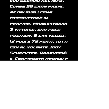
suo esordio nel 1976.
Corse 58 gran premi,
47 dei quali come
costruttore in
proprio, conquistando
3 vittorie, una
pole
position
, 2 giri veloci,
13 podi e 79 punti, tutti
con al volante Jody
Scheckter. Abbandonò
il Campionato mondiale
di Formula 1 al termine
della stagione 1979.
PRODUCT INFO
RETURN & REFUND
T-shirt cotone organico
POLICY
basic: