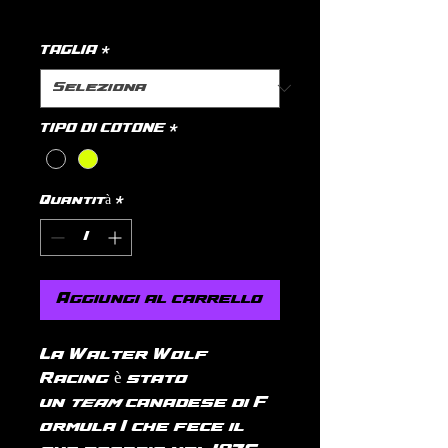
politica di spedizione
TAGLIA
*
TIPO DI COTONE
*
Quantità
*
Aggiungi al carrello
La Walter Wolf
Racing è stato
un
team
canadese di F
ormula 1 che fece il