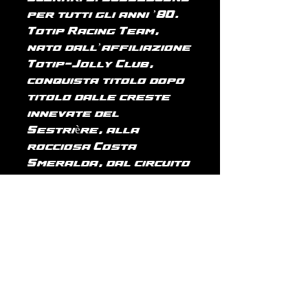
per tutti gli anni ’80.
Totip Racing Team,
nato dall’affiliazione
Totip-Jolly Club,
conquista titolo dopo
titolo dalle creste
innevate del
Sestrière, alla
rocciosa Costa
Smeralda, dal circuito
a strapiombo
dell’Isola D’Elba, a
quello sinuoso del
Portogallo.
Per poi proseguire in
tantissime altre
collaborazioni in
pista come quella