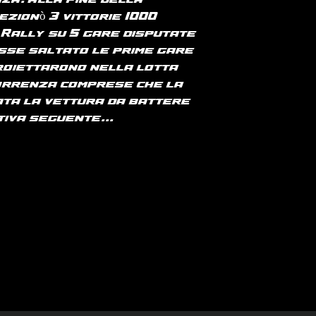
za. Alla fine della
zionò 3 vittorie (1000
 Rally) su 5 gare disputate
sse saltato le prime gare
roiettarono nella lotta
correnza comprese che la
ta la vettura da battere
iva seguente...