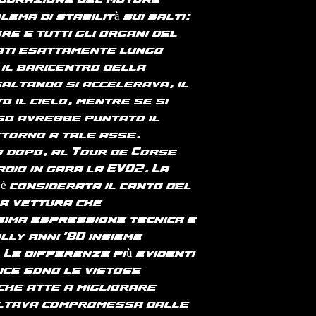
igurazione del motore
ma di stabilità sui salti:
re e tutti gli organi del
ati esattamente lungo
il baricentro della
saltando si accelerava, il
 il cielo, mentre se si
uso avrebbe puntato il
torno a tale asse.
 dopo, al Tour de Corse
rdio in gara la EVO2. La
è considerata il canto del
la vettura che
ima espressione tecnica e
lly anni '80 insieme
 Le differenze più evidenti
ice sono le vistose
che atte a migliorare
ultava compromessa dalle