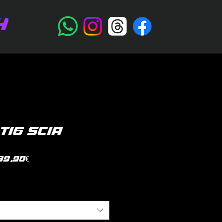
H
T16 SCIA
Prezzo
39,90€
scontato
litica di spedizione