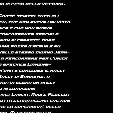
o di peso della vettura,
Corse spiazzò tutti gli
en, che non aveva mai visto
ica e che non amava
 concorrenza speciale
 non si cappottò dopo
una pozza d'acqua e fu
 Nello stesso giorno Jean-
ì a percorrere per l'unica
a speciale Liamone-
un'ora e concluse il rally
Rally di Sanremo, a
andò in scena un rally
 in condizioni
ive: Lancia, Audi e Peugeot
lotta serratissima che non
re la superiorità della