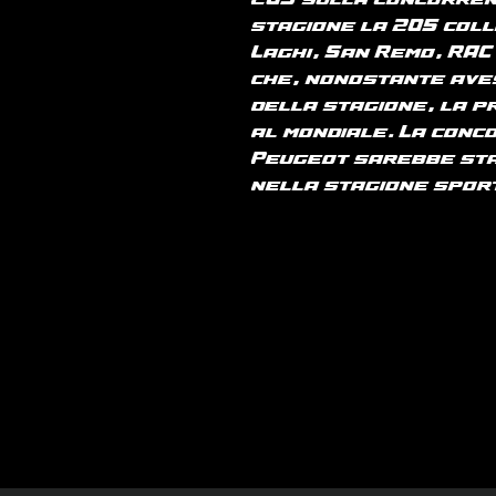
205 sulla concorren
stagione la 205 colle
Laghi, San Remo, RAC
che, nonostante ave
della stagione, la p
al mondiale. La con
Peugeot sarebbe sta
nella stagione sport