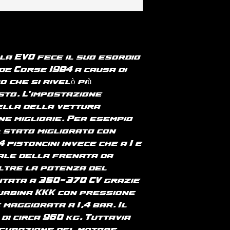
manica e fondo
per paesi UE o 
RICONOSCIUTO IL
medio 140 g/m²
consultare la p
RIMBORSO E RES
spedizioni".
CAUSATI DALLA 
T-shirt cotone
VISIBILI DIFETT
100% cotone bio
PRODOTTO.
Taglio aderent
 la EVO fece il suo esordio
laterali. Lavag
de Corse 1984 a causa di
costine 1 x 1. Fi
 che si rivelò più
impuntura a fo
sto. L'impostazione
Rinforzo sulle
ella della vettura
tessuto princip
e migliorie. Per esempio
Natural si dist
è stato migliorato con
grezzo visivam
costellato di pa
4 pistoncini invece che a 1 e
occhio nudo.
ale della frenata da
180 g/m²
oltre la potenza del
ntata a 350-370 CV grazie
turbina KKK con pressione
maggiorata a 1,4 bar. Il
di circa 960 kg. Tuttavia