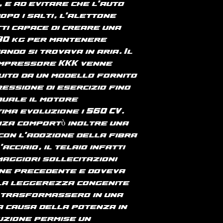
 e ad evitare che l'auto
opo i salti, l'alettone
ti capace di creare una
30 kg per mantenere
ando si trovava in aria. Il
mpressore KKK venne
ito da un modello fornito
essione di esercizio fino
quale il motore
ima evoluzione i 560 CV.
nza comportò inoltre una
 con l'adozione della fibra
acciaio, il telaio infatti
aggiori sollecitazioni
one precedente e doveva
e la leggerezza congenite
i trasformassero in una
 a causa della potenza in
uzione permise un