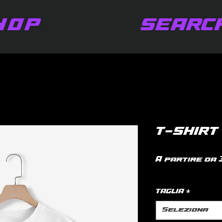
HOP
SEARC
T-SHIRT 
A partire da
IVA inclusa
|
po
TAGLIA
*
Seleziona