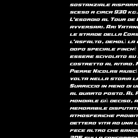
sostanziale risparmi
sceso a circa 930 kg.
L'esordio al Tour de 
avversari. Ari Vatan
le strade della Cors
l'asfalto, demolì la
dopo speciale finché
essere scivolato su 
costretto al ritiro.
Pierre Nicolas riusc
volta nella storia l
Suariccio in meno di 
al quarto posto. Al 
mondiale già deciso, 
memorabile disputato
atmosferiche proibit
dettero vita ad una 
fece altro che sanci