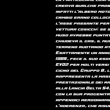
la particolare conf
creava qualche proble
infatti l'albero moto
cambio erano colloc
l'asse passante per 
vettura cosicché se 
muso avrebbe puntato
chiudeva il gas, il m
terreno ruotando at
Esattamente un anno
1985, fece il suo eso
EVO2 per molti versi 
cigno del Gruppo B, 
rappresenta la mass
prestazionale dei ra
alla Lancia Delta S4.
con la sua progenitr
appendici aerodinami
l'aderenza, che ris