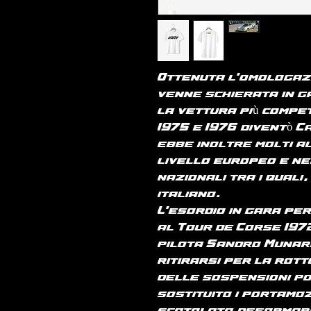
Ottenuta l'omologaz
venne schierata in g
la vettura più compet
1975 e 1976 diventò 
ebbe inoltre molti al
livello europeo e nei
nazionali tra i quali
italiano.
L'esordio in gara per
al Tour de Corse 197
pilota Sandro Munari
ritirarsi per la rot
delle sospensioni po
sostituito i portamoz