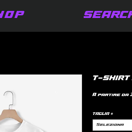
HOP
SEARC
T-SHIRT
A partire da
IVA inclusa
|
po
TAGLIA
*
Seleziona