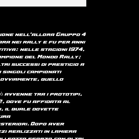
manica e fondo
per paesi UE o 
RICONOSCIUTO IL
medio 140 g/m²
consultare la p
RIMBORSO E RES
spedizioni".
CAUSATI DALLA 
T-shirt cotone
VISIBILI DIFETT
100% cotone bio
PRODOTTO.
Taglio aderent
ione nell'allora Gruppo 4
laterali. Lavag
ara nei rally e fu per anni
costine 1 x 1. Fi
itiva: nelle stagioni 1974,
impuntura a fo
Campione del Mondo Rally;
Rinforzo sulle
tri successi di prestigio a
tessuto princip
 singoli campionati
Natural si dist
, ovviamente, quello
grezzo visivam
costellato di pa
occhio nudo.
ò avvenne tra i prototipi,
180 g/m²
2, dove fu affidata al
, il quale dovette
tura
steriori. Dopo aver
zi realizzati in lamiera