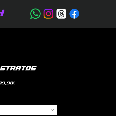
H
 STRATOS
Prezzo
39,90€
scontato
litica di spedizione