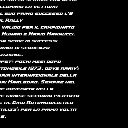
li sotto sforzo) con altri
alluminio la vettura
l suo primo successo l'8
al Rally
 valido per il campionato
Munari e Mario Mannucci.
nga serie di successi
 anno di scadenza
gazione.
ipeté pochi mesi dopo
tomobile 1973, dove arrivò
oria internazionale della
ori Marlboro. Sempre nel
e impiegata nella
ve giunse seconda pilotata
e al Giro Automobilistico
utilizzò per la prima volta
le.