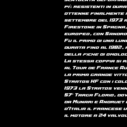
scatolata (deformabi
più resistenti in dur
ottenne finalmente i
settembre del 1973 
Firestone in Spagna,
europeo, con Sandro 
Fu il primo di una lu
durata fino al 1982,
della
fiche
di omolo
La stessa coppia si r
al Tour de France Au
la prima grande vitt
Stratos HF con i col
1973 la Stratos venn
57ª Targa Florio, do
da Munari e Andruet 
d'Italia il francese 
il motore a 24 valvo