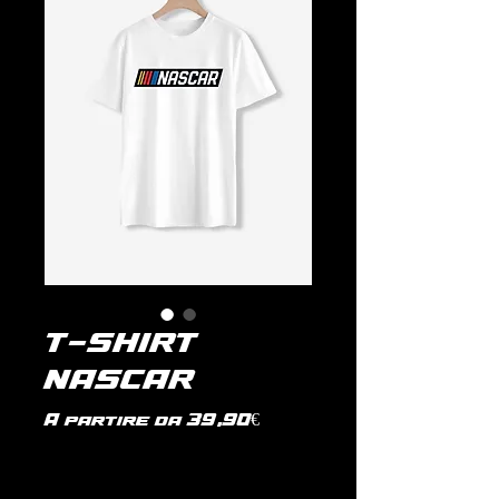
T-SHIRT
NASCAR
Prezzo
A partire da
39,90€
scontato
IVA inclusa
|
politica di spedizione