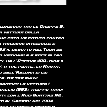
manica e fondo
per paesi UE o 
RICONOSCIUTO IL
medio 140 g/m²
consultare la p
RIMBORSO E RES
spedizioni".
CAUSATI DALLA 
T-shirt cotone
VISIBILI DIFETT
100% cotone bio
PRODOTTO.
Taglio aderent
condaria tra le Gruppo B,
laterali. Lavag
a vettura dalla
costine 1 x 1. Fi
che poco ha potuto contro
impuntura a fo
n trazione integrale e
Rinforzo sulle
83 il debutto nel Tour de
tessuto princip
o nazionale e poco altro.
Natural si dist
el ha l’Ascona 400, gira il
grezzo visivam
costellato di pa
é a tre porte, la Manta,
occhio nudo.
 dell’Ascona di cui
180 g/m²
. Ma tra rinvii
namenti la vettura è
maggio 1983: troppo tardi
ttò con l’Audi Quattro A2.
ati al Safari: nel 1984