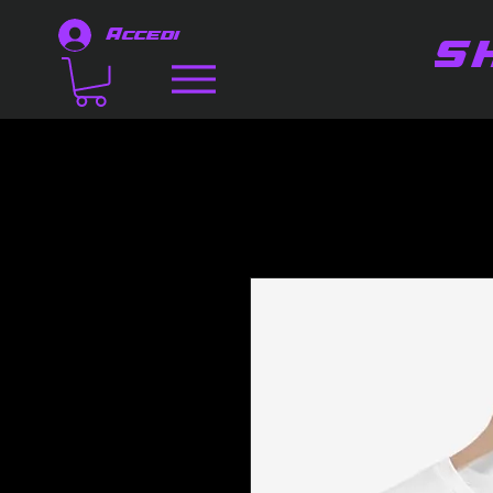
Accedi
S