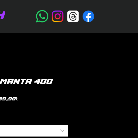
H
 MANTA 400
Prezzo
39,90€
scontato
litica di spedizione