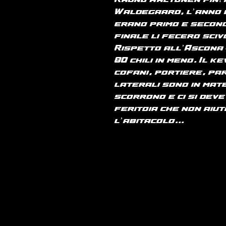
Rauno Aaltonen finì 
Waldegaard, l’anno
erano primo e second
finale li fecero sciv
Rispetto all’Ascona 
80 chili in meno. Il k
cofani, portiere, par
laterali sono in mat
scorrono e ci si dev
feritoia che non aiu
l’abitacolo...