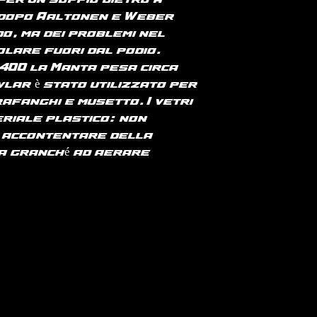
per un soffio dietro a
 dopo Aaltonen e Weber
o, ma dei problemi nel
olare fuori dal podio.
400 la Manta pesa circa
evlar è stato utilizzato per
afanghi e musetto. I vetri
eriale plastico: non
e accontentare della
ta granché ad aerare