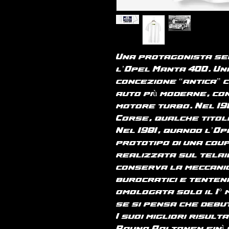
Una protagonista se
l’Opel Manta 400. Un
concezione “antica” 
auto più moderne, co
motore turbo. Nel 19
Corse, qualche titol
Nel 1981, quando l’Op
prototipo di una coup
realizzata sul telaio
conserva la meccanica
burocratici e tenten
omologata solo il 1° 
se si pensa che debu
I suoi migliori risult