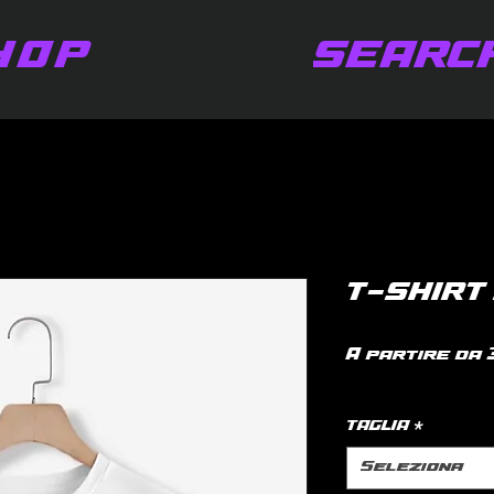
HOP
SEARC
T-SHIRT
A partire da
IVA inclusa
|
po
TAGLIA
*
Seleziona