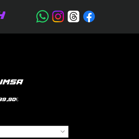
H
 IMSA
Prezzo
39,90€
scontato
litica di spedizione