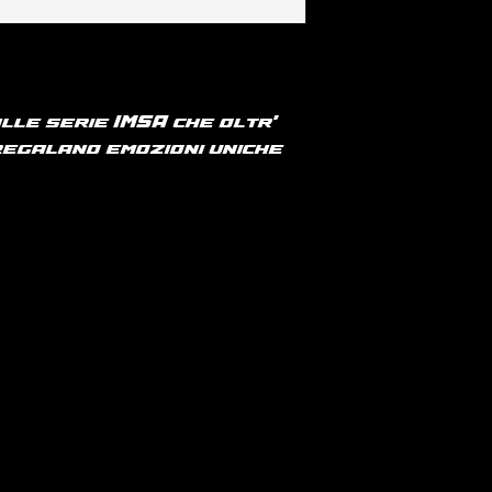
manica e fondo
per paesi UE o 
RICONOSCIUTO IL
medio 140 g/m²
consultare la p
RIMBORSO E RES
spedizioni".
CAUSATI DALLA 
T-shirt cotone
VISIBILI DIFETT
100% cotone bio
PRODOTTO.
Taglio aderent
alle serie IMSA che oltr'
laterali. Lavag
 regalano emozioni uniche
costine 1 x 1. Fi
impuntura a fo
Rinforzo sulle
tessuto princip
Natural si dist
grezzo visivam
costellato di pa
occhio nudo.
180 g/m²