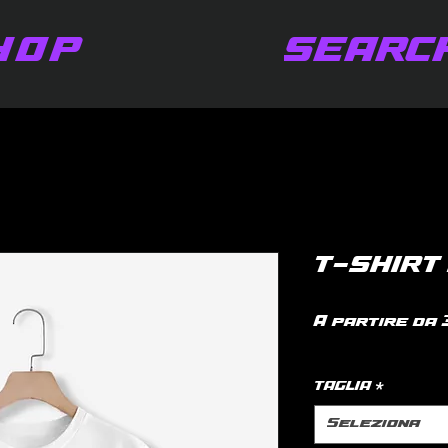
HOP
SEARC
T-SHIRT
A partire da
IVA inclusa
|
po
TAGLIA
*
Seleziona