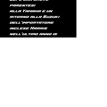
parentesi
alla
Yamaha
e un
ritorno alla Suzuki
dell'importatore
inglese Harris
nell'ultimo anno di
gare, si ritirò dalle
competizioni nel
1984
.
Si trasferì in
Australia per fare il
commentatore
sportivo, allettato
anche dal clima che
avrebbe portato
benefici al suo fisico
minato dalle
numerose fratture.
Saltuariamente ha