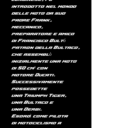
introdotto nel mondo
delle moto da suo
padre Frank,
meccanico,
preparatore e amico
di Francisco Bultó
(patron della
Bultaco
),
che assemblò
inizialmente una moto
di 50 cm³ con
motore
Ducati
.
Successivamente
possedette
una
Triumph
Tiger,
una
Bultaco
e
una
Derbi
.
Esordì come pilota
di
motociclismo
a