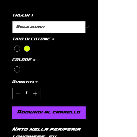
politica di spedizione
TAGLIA
*
TIPO DI COTONE
*
COLORE
*
Quantità
*
Aggiungi al carrello
Nato nella periferia
londinese, fu