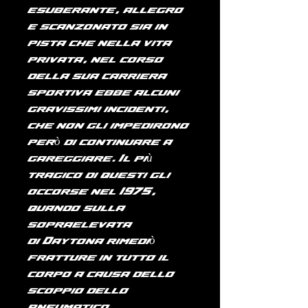
esuberante, allegro
e scanzonato sia in
pista che nella vita
privata, nel corso
della sua carriera
sportiva ebbe alcuni
gravissimi incidenti,
che non gli impedirono
però di continuare a
gareggiare. Il più
tragico di questi gli
occorse nel
1975
,
quando sulla
sopraelevata
di
Daytona
rimediò
fratture in tutto il
corpo a causa dello
scoppio dello
pneumatico