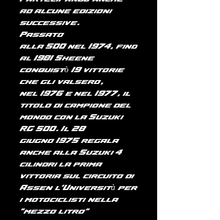
ad alcune edizioni
successive.
Passato
alla
500
nel
1974
, fino
al
1981
Sheene
conquistò 19 vittorie
che gli valsero,
nel
1976
e nel
1977
, il
titolo di campione del
mondo con la
Suzuki
RG 500
. Il 28
giugno
1975
regala
anche alla Suzuki 4
cilindri la prima
vittoria sul circuito di
Assen (l'Università per
i motociclisti) nella
"mezzo litro"