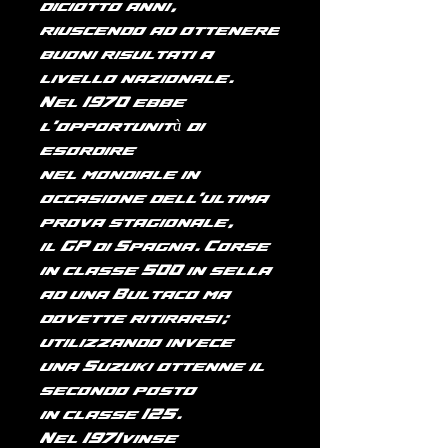
diciotto anni,
riuscendo ad ottenere
buoni risultati a
livello nazionale.
Nel
1970
ebbe
l'opportunità di
esordire
nel
mondiale
in
occasione dell'ultima
prova stagionale,
il
GP di Spagna
. Corse
in
classe 500
in sella
ad una
Bultaco
ma
dovette ritirarsi;
utilizzando invece
una
Suzuki
ottenne il
secondo posto
in
classe 125
.
Nel
1971
vinse