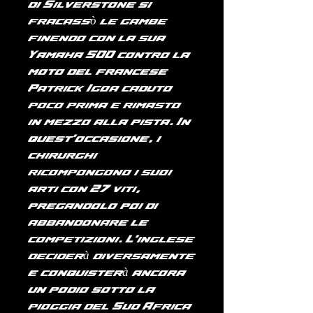
di
Silverstone
si
fracassò le gambe
finendo con la sua
Yamaha 500 contro la
moto del francese
Patrick Igoa caduto
poco prima e rimasto
in mezzo alla pista. In
quest'occasione, i
chirurghi
ricompongono i suoi
arti con 27 viti,
pregandolo poi di
abbandonare le
competizioni. L'inglese
deciderà diversamente
e conquisterà ancora
un podio sotto la
pioggia del Sud Africa