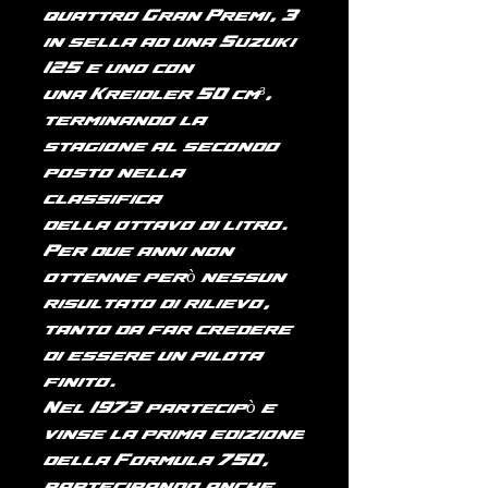
quattro
Gran Premi
, 3
in sella ad una Suzuki
125 e uno con
una
Kreidler
50 cm³,
terminando la
stagione al secondo
posto nella
classifica
della
ottavo di litro
.
Per due anni non
ottenne però nessun
risultato di rilievo,
tanto da far credere
di essere un pilota
finito.
Nel
1973
partecipò e
vinse la prima edizione
della
Formula 750
,
partecipando anche