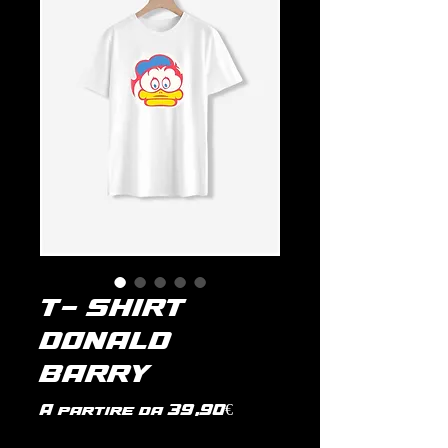
T- SHIRT
DONALD
BARRY
Prezzo
A partire da
39,90€
scontato
IVA inclusa
|