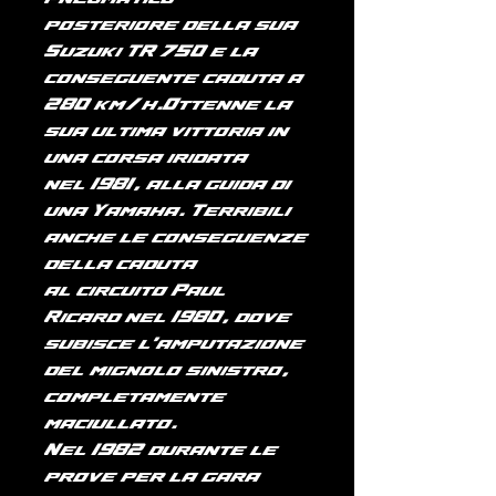
posteriore della sua
Suzuki TR 750 e la
conseguente caduta a
280 km/h.Ottenne la
sua ultima vittoria in
una corsa iridata
nel
1981
, alla guida di
una Yamaha. Terribili
anche le conseguenze
della caduta
al
circuito Paul
Ricard
nel
1980
, dove
subisce l'amputazione
del mignolo sinistro,
completamente
maciullato.
Nel
1982
durante le
prove per la gara