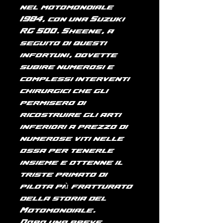
nel
motomondiale
1984
, con una
Suzuki
RG 500
. Sheene, a
seguito di questi
infortuni, dovette
subire numerosi e
complessi interventi
chirurgici che gli
permisero di
ricostruire gli arti
inferiori a prezzo di
numerose viti nelle
ossa per tenerle
insieme e ottenne il
triste primato di
pilota più fratturato
della storia del
Motomondiale.
Dopo una breve