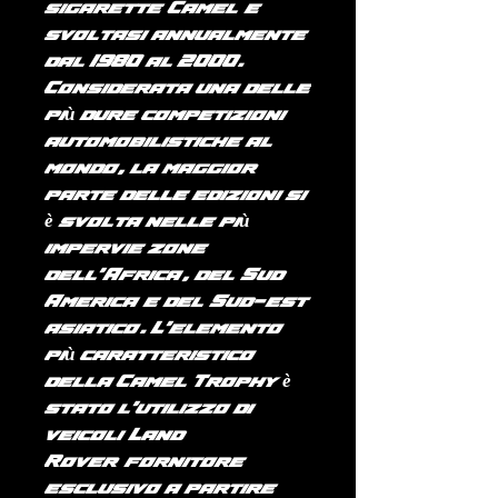
sigarette
Camel
e
svoltasi annualmente
dal 1980 al 2000.
Considerata una delle
più dure competizioni
automobilistiche al
mondo, la maggior
parte delle edizioni si
è svolta nelle più
impervie zone
dell'
Africa
, del
Sud
America
e del
Sud-est
asiatico
. L'elemento
più caratteristico
della Camel Trophy è
stato l'utilizzo di
veicoli
Land
Rover
(fornitore
esclusivo a partire