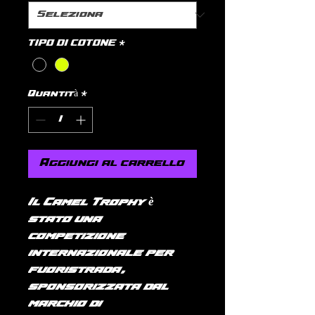
TIPO DI COTONE
*
Quantità
*
Aggiungi al carrello
Il Camel Trophy è
stato una
competizione
internazionale per
fuoristrada,
sponsorizzata dal
marchio di