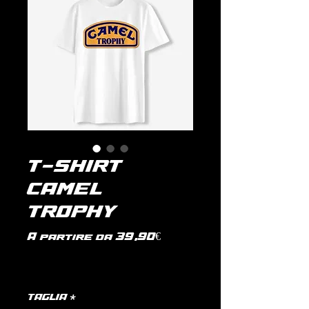
T-SHIRT
CAMEL
TROPHY
Prezzo
A partire da
39,90€
scontato
IVA inclusa
|
politica di spedizione
TAGLIA
*