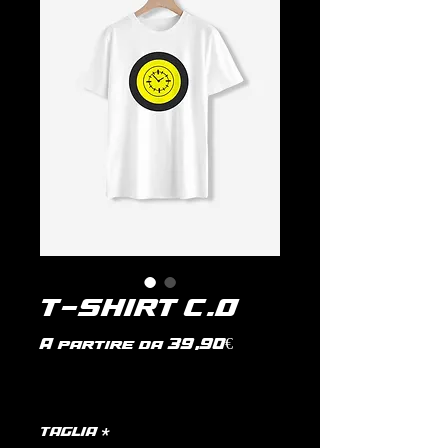
T-SHIRT C.O
Prezzo
A partire da
39,90€
scontato
IVA inclusa
|
politica di spedizione
TAGLIA
*