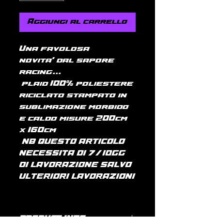
Aggiungi al carrello
Una favolosa
novita' dal sapore
racing...
plaid 100% poliestere
riciclato stampato in
sublimazione morbido
e caldo misure 200cm
x 160cm
( NB QUESTO ARTICOLO
NECESSITA DI 7/10GG
DI LAVORAZIONE SALVO
ULTERIORI LAVORAZIONI
)