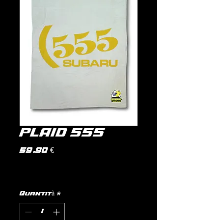
PLAID 555
Prezzo
59,90 €
IVA inclusa
|
politica di spedizione
Quantità
*